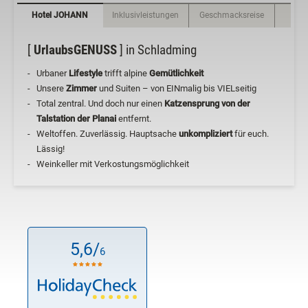
Hotel JOHANN
Inklusivleistungen
Geschmacksreise
en
[
UrlaubsGENUSS
] in Schladming
Urbaner
Lifestyle
trifft alpine
Gemütlichkeit
Unsere
Zimmer
und Suiten – von EINmalig bis VIELseitig
Total zentral. Und doch nur einen
Katzensprung von der
Talstation der Planai
entfernt.
Weltoffen. Zuverlässig. Hauptsache
unkompliziert
für euch.
Lässig!
Weinkeller mit Verkostungsmöglichkeit
5,6/
6