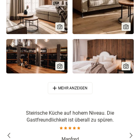
MEHR ANZEIGEN
eal für
Steirische Küche auf hohem Niveau. Die
Sehr n
Gastfreundlichkeit ist überall zu spüren.
Manfred